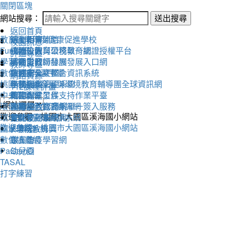
關閉區塊
網站搜尋：
送出搜尋
返回首頁
教育雲
活動相簿
111學年度健康促進學校
線上朝會連結
校園訊息
Fun學王
校內公告
永續校園與環境教育網
桃園市教育公務單一認證授權平台
評鑑專區
學習吧
活動影音
溪海愛閱粉絲團
桃園市教師發展發展入口網
教師專區
數位閱讀學習平臺
教務處
交通安全評鑑
桃園市公文整合資訊系統
網路資源
桃園市永續發展與環境教育輔導團全球資訊網
學務處
午餐評鑑
全國圖書管理系統
112課程計畫
中央氣象局
總務處
衛生保健工作
教師專業發展支持作業平臺
環保署綠色生活資訊網
輔導室
人權法治教育網
教育部教育體系單一簽入服務
歡迎參觀：桃園市大園區溪海國小網站
環境教育管理資訊系統
會計室
替代役評鑑網頁
雲端差勤系統
歡迎參觀：桃園市大園區溪海國小網站
國家環境教育獎
人事室
X學務系統
數位讀寫網
家長會
線上防疫學習網
PaGamO
幼兒園
TASAL
打字練習