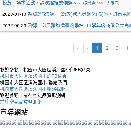
表
校友」選拔活動，請踴躍推薦候選人。
(
周敍余
/ 99 /
人事室
)
2023-01-13
轉知銓敘部函，公(政)務人員退休(職)證，訂自民國
2022-05-23
函轉「印尼雅加達臺灣學校111學年度商借公立高
(current)
«
‹
1
2
3
4
歡迎參觀：桃園市大園區溪海國小的FB網頁
桃園市大園區溪海國小的FB網頁
桃園市大園區溪海國小-聯絡我們
桃園市大園區溪海國小聯絡我們
歡迎參觀：前往空氣品質監測網
前往空氣品質監測網
宣導網站