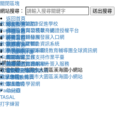
關閉區塊
網站搜尋：
送出搜尋
返回首頁
教育雲
活動相簿
111學年度健康促進學校
線上朝會連結
校園訊息
Fun學王
校內公告
永續校園與環境教育網
桃園市教育公務單一認證授權平台
評鑑專區
學習吧
活動影音
溪海愛閱粉絲團
桃園市教師發展發展入口網
教師專區
數位閱讀學習平臺
教務處
交通安全評鑑
桃園市公文整合資訊系統
網路資源
桃園市永續發展與環境教育輔導團全球資訊網
學務處
午餐評鑑
全國圖書管理系統
112課程計畫
中央氣象局
總務處
衛生保健工作
教師專業發展支持作業平臺
環保署綠色生活資訊網
輔導室
人權法治教育網
教育部教育體系單一簽入服務
歡迎參觀：桃園市大園區溪海國小網站
環境教育管理資訊系統
會計室
替代役評鑑網頁
雲端差勤系統
歡迎參觀：桃園市大園區溪海國小網站
國家環境教育獎
人事室
X學務系統
數位讀寫網
家長會
線上防疫學習網
PaGamO
幼兒園
TASAL
打字練習