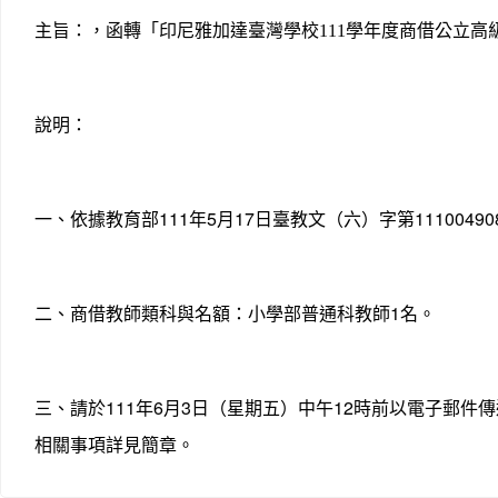
主旨：，
函轉「印尼雅加達臺灣學校
111
學年度商借公立高
說明：
111
5
17
11100490
一、依據教育部
年
月
日臺教文（六）字第
1
二、商借教師類科與名額：小學部普通科教師
名。
111
6
3
12
三、請於
年
月
日（星期五）中午
時前以電子郵件傳
相關事項詳見簡章。