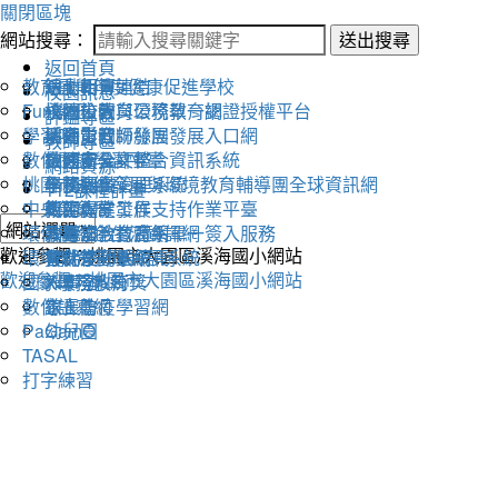
關閉區塊
網站搜尋：
送出搜尋
返回首頁
教育雲
活動相簿
111學年度健康促進學校
線上朝會連結
校園訊息
Fun學王
校內公告
永續校園與環境教育網
桃園市教育公務單一認證授權平台
評鑑專區
學習吧
活動影音
溪海愛閱粉絲團
桃園市教師發展發展入口網
教師專區
數位閱讀學習平臺
教務處
交通安全評鑑
桃園市公文整合資訊系統
網路資源
桃園市永續發展與環境教育輔導團全球資訊網
學務處
午餐評鑑
全國圖書管理系統
112課程計畫
中央氣象局
總務處
衛生保健工作
教師專業發展支持作業平臺
環保署綠色生活資訊網
輔導室
人權法治教育網
教育部教育體系單一簽入服務
歡迎參觀：桃園市大園區溪海國小網站
環境教育管理資訊系統
會計室
替代役評鑑網頁
雲端差勤系統
歡迎參觀：桃園市大園區溪海國小網站
國家環境教育獎
人事室
X學務系統
數位讀寫網
家長會
線上防疫學習網
PaGamO
幼兒園
TASAL
打字練習