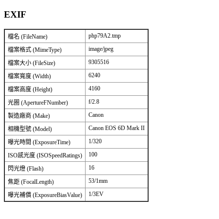
EXIF
php79A2.tmp
檔名 (FileName)
image/jpeg
檔案格式 (MimeType)
9305516
檔案大小 (FileSize)
6240
檔案寬度 (Width)
4160
檔案高度 (Height)
f/2.8
光圈 (ApertureFNumber)
Canon
製造廠商 (Make)
Canon EOS 6D Mark II
相機型號 (Model)
1/320
曝光時間 (ExposureTime)
100
ISO感光度 (ISOSpeedRatings)
16
閃光燈 (Flash)
53/1mm
焦距 (FocalLength)
1/3EV
曝光補償 (ExposureBiasValue)