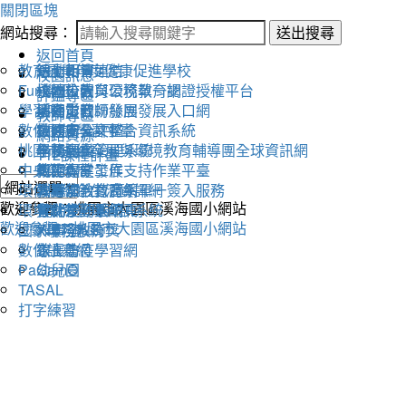
關閉區塊
網站搜尋：
送出搜尋
返回首頁
教育雲
活動相簿
111學年度健康促進學校
線上朝會連結
校園訊息
Fun學王
校內公告
永續校園與環境教育網
桃園市教育公務單一認證授權平台
評鑑專區
學習吧
活動影音
溪海愛閱粉絲團
桃園市教師發展發展入口網
教師專區
數位閱讀學習平臺
教務處
交通安全評鑑
桃園市公文整合資訊系統
網路資源
桃園市永續發展與環境教育輔導團全球資訊網
學務處
午餐評鑑
全國圖書管理系統
112課程計畫
中央氣象局
總務處
衛生保健工作
教師專業發展支持作業平臺
環保署綠色生活資訊網
輔導室
人權法治教育網
教育部教育體系單一簽入服務
歡迎參觀：桃園市大園區溪海國小網站
環境教育管理資訊系統
會計室
替代役評鑑網頁
雲端差勤系統
歡迎參觀：桃園市大園區溪海國小網站
國家環境教育獎
人事室
X學務系統
數位讀寫網
家長會
線上防疫學習網
PaGamO
幼兒園
TASAL
打字練習