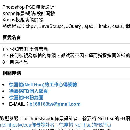
Photoshop PSD模板設計
Xoops佈景/網站/設計開發
Xoops模組功能開發
熟悉程式：php7 , JavaScrupt , JQuery , ajax , Html5 ,
喜愛名言
1、求知若飢 虛懷若愚
2、任何被視為感情的枷鎖，都試著不因幸運而捕捉指間流逝
3、自強不息
相關連結
徐嘉裕(Neil Hsu)的工作心得網誌
徐嘉裕FB個人網頁
徐嘉裕FB粉絲團
E-MAIL：
b168168tw@gmail.com
歡迎參觀：neilhhestycedu佈景設計者：徐嘉裕 Neil hsu的FB
neilhhestycedu佈景設計者：徐嘉裕 Neil hsu的FB網頁