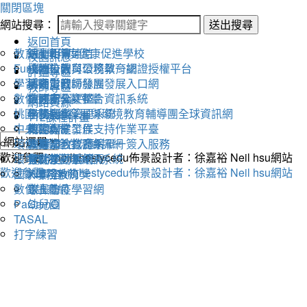
關閉區塊
網站搜尋：
送出搜尋
返回首頁
教育雲
活動相簿
111學年度健康促進學校
線上朝會連結
校園訊息
Fun學王
校內公告
永續校園與環境教育網
桃園市教育公務單一認證授權平台
評鑑專區
學習吧
活動影音
溪海愛閱粉絲團
桃園市教師發展發展入口網
教師專區
數位閱讀學習平臺
教務處
交通安全評鑑
桃園市公文整合資訊系統
網路資源
桃園市永續發展與環境教育輔導團全球資訊網
學務處
午餐評鑑
全國圖書管理系統
112課程計畫
中央氣象局
總務處
衛生保健工作
教師專業發展支持作業平臺
環保署綠色生活資訊網
輔導室
人權法治教育網
教育部教育體系單一簽入服務
歡迎參觀：neilhhestycedu佈景設計者：徐嘉裕 Neil hsu網站
環境教育管理資訊系統
會計室
替代役評鑑網頁
雲端差勤系統
歡迎參觀：neilhhestycedu佈景設計者：徐嘉裕 Neil hsu網站
國家環境教育獎
人事室
X學務系統
數位讀寫網
家長會
線上防疫學習網
PaGamO
幼兒園
TASAL
打字練習