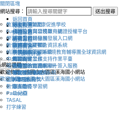
關閉區塊
網站搜尋：
送出搜尋
返回首頁
教育雲
活動相簿
111學年度健康促進學校
線上朝會連結
校園訊息
Fun學王
校內公告
永續校園與環境教育網
桃園市教育公務單一認證授權平台
評鑑專區
學習吧
活動影音
溪海愛閱粉絲團
桃園市教師發展發展入口網
教師專區
數位閱讀學習平臺
教務處
交通安全評鑑
桃園市公文整合資訊系統
網路資源
桃園市永續發展與環境教育輔導團全球資訊網
學務處
午餐評鑑
全國圖書管理系統
112課程計畫
中央氣象局
總務處
衛生保健工作
教師專業發展支持作業平臺
環保署綠色生活資訊網
輔導室
人權法治教育網
教育部教育體系單一簽入服務
歡迎參觀：桃園市大園區溪海國小網站
環境教育管理資訊系統
會計室
替代役評鑑網頁
雲端差勤系統
歡迎參觀：桃園市大園區溪海國小網站
國家環境教育獎
人事室
X學務系統
數位讀寫網
家長會
線上防疫學習網
PaGamO
幼兒園
TASAL
打字練習