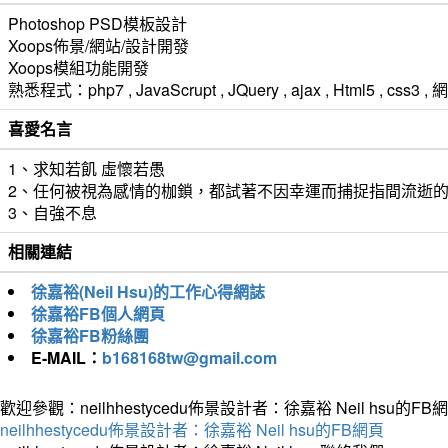
Photoshop PSD模板設計
Xoops佈景/網站/設計開發
Xoops模組功能開發
熟悉程式：php7 , JavaScrupt , JQuery , ajax , Html5 ,
喜愛名言
1、求知若飢 虛懷若愚
2、任何被視為感情的枷鎖，都試著不因幸運而捕捉指間流逝
3、自強不息
相關連結
徐嘉裕(Neil Hsu)的工作心得網誌
徐嘉裕FB個人網頁
徐嘉裕FB粉絲團
E-MAIL：
b168168tw@gmail.com
歡迎參觀：neilhhestycedu佈景設計者：徐嘉裕 Neil hsu的FB
neilhhestycedu佈景設計者：徐嘉裕 Neil hsu的FB網頁