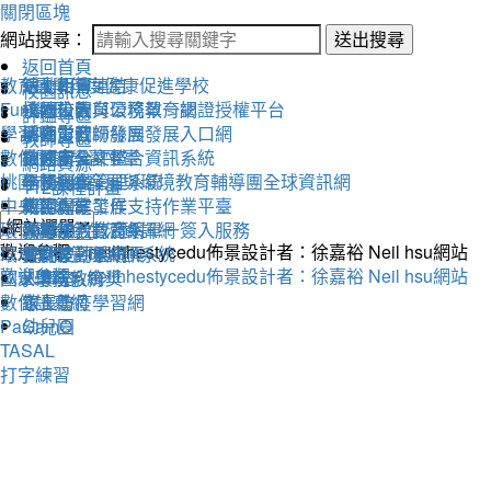
關閉區塊
網站搜尋：
送出搜尋
返回首頁
教育雲
活動相簿
111學年度健康促進學校
線上朝會連結
校園訊息
Fun學王
校內公告
永續校園與環境教育網
桃園市教育公務單一認證授權平台
評鑑專區
學習吧
活動影音
溪海愛閱粉絲團
桃園市教師發展發展入口網
教師專區
數位閱讀學習平臺
教務處
交通安全評鑑
桃園市公文整合資訊系統
網路資源
桃園市永續發展與環境教育輔導團全球資訊網
學務處
午餐評鑑
全國圖書管理系統
112課程計畫
中央氣象局
總務處
衛生保健工作
教師專業發展支持作業平臺
環保署綠色生活資訊網
輔導室
人權法治教育網
教育部教育體系單一簽入服務
歡迎參觀：neilhhestycedu佈景設計者：徐嘉裕 Neil hsu網站
環境教育管理資訊系統
會計室
替代役評鑑網頁
雲端差勤系統
歡迎參觀：neilhhestycedu佈景設計者：徐嘉裕 Neil hsu網站
國家環境教育獎
人事室
X學務系統
數位讀寫網
家長會
線上防疫學習網
PaGamO
幼兒園
TASAL
打字練習