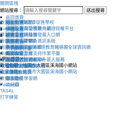
關閉區塊
網站搜尋：
送出搜尋
返回首頁
教育雲
活動相簿
111學年度健康促進學校
線上朝會連結
校園訊息
Fun學王
校內公告
永續校園與環境教育網
桃園市教育公務單一認證授權平台
評鑑專區
學習吧
活動影音
溪海愛閱粉絲團
桃園市教師發展發展入口網
教師專區
數位閱讀學習平臺
教務處
交通安全評鑑
桃園市公文整合資訊系統
網路資源
桃園市永續發展與環境教育輔導團全球資訊網
學務處
午餐評鑑
全國圖書管理系統
112課程計畫
中央氣象局
總務處
衛生保健工作
教師專業發展支持作業平臺
環保署綠色生活資訊網
輔導室
人權法治教育網
教育部教育體系單一簽入服務
歡迎參觀：桃園市大園區溪海國小網站
環境教育管理資訊系統
會計室
替代役評鑑網頁
雲端差勤系統
歡迎參觀：桃園市大園區溪海國小網站
國家環境教育獎
人事室
X學務系統
數位讀寫網
家長會
線上防疫學習網
PaGamO
幼兒園
TASAL
打字練習