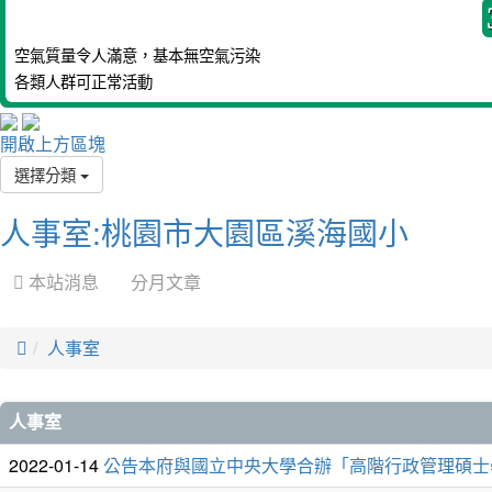
空氣質量令人滿意，基本無空氣污染
各類人群可正常活動
開啟上方區塊
選擇分類
人事室:桃園市大園區溪海國小
 本站消息
分月文章

人事室
文
人事室
章
2022-01-14
公告本府與國立中央大學合辦「高階行政管理碩士