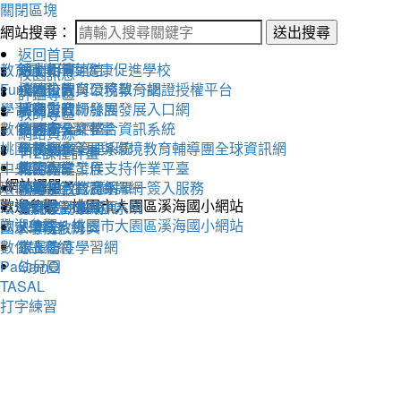
關閉區塊
網站搜尋：
送出搜尋
返回首頁
教育雲
活動相簿
111學年度健康促進學校
線上朝會連結
校園訊息
Fun學王
校內公告
永續校園與環境教育網
桃園市教育公務單一認證授權平台
評鑑專區
學習吧
活動影音
溪海愛閱粉絲團
桃園市教師發展發展入口網
教師專區
數位閱讀學習平臺
教務處
交通安全評鑑
桃園市公文整合資訊系統
網路資源
桃園市永續發展與環境教育輔導團全球資訊網
學務處
午餐評鑑
全國圖書管理系統
112課程計畫
中央氣象局
總務處
衛生保健工作
教師專業發展支持作業平臺
環保署綠色生活資訊網
輔導室
人權法治教育網
教育部教育體系單一簽入服務
歡迎參觀：桃園市大園區溪海國小網站
環境教育管理資訊系統
會計室
替代役評鑑網頁
雲端差勤系統
歡迎參觀：桃園市大園區溪海國小網站
國家環境教育獎
人事室
X學務系統
數位讀寫網
家長會
線上防疫學習網
PaGamO
幼兒園
TASAL
打字練習