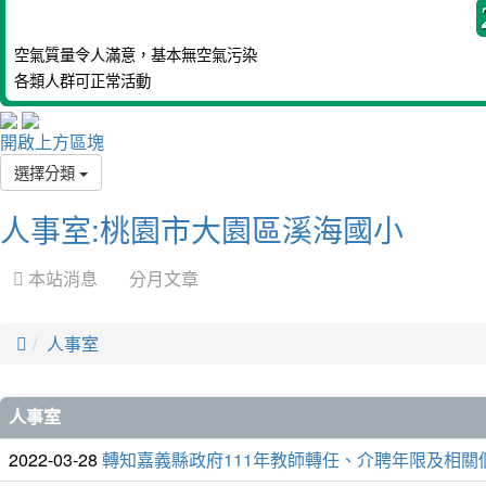
空氣質量令人滿意，基本無空氣污染
各類人群可正常活動
開啟上方區塊
選擇分類
人事室:桃園市大園區溪海國小
 本站消息
分月文章

人事室
文
人事室
章
2022-03-28
轉知嘉義縣政府111年教師轉任、介聘年限及相關