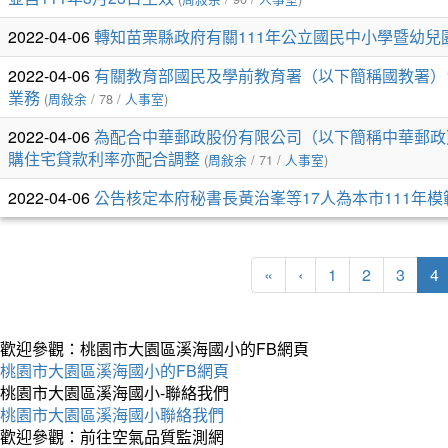
列
表
2022-04-06
轉知苗栗縣政府有關111年公立國民中小學暨幼
2022-04-06
有關教育部國民及學前教育署（以下簡稱國教署）
業務
(
周敍余
/ 78 /
人事室
)
2022-04-06
為配合中華郵政股份有限公司（以下簡稱中華郵政
購住宅貸款利率亦配合調整
(
周敍余
/ 71 /
人事室
)
2022-04-06
公告核定本府秘書長黃治峯等17人為本市111年
(
«
‹
1
2
3
4
歡迎參觀：桃園市大園區溪海國小的FB網頁
桃園市大園區溪海國小的FB網頁
桃園市大園區溪海國小-聯絡我們
桃園市大園區溪海國小聯絡我們
歡迎參觀：前往空氣品質監測網