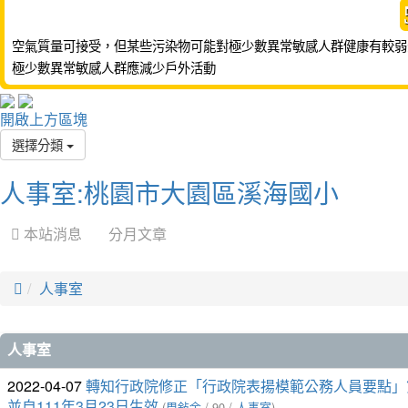
空氣質量可接受，但某些污染物可能對極少數異常敏感人群健康有較弱
極少數異常敏感人群應減少戶外活動
開啟上方區塊
選擇分類
人事室:桃園市大園區溪海國小
 本站消息
分月文章

人事室
文
人事室
章
2022-04-07
轉知行政院修正「行政院表揚模範公務人員要點」
並自111年3月23日生效
(
周敍余
/ 90 /
人事室
)