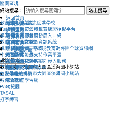
關閉區塊
網站搜尋：
送出搜尋
返回首頁
教育雲
活動相簿
111學年度健康促進學校
線上朝會連結
校園訊息
Fun學王
校內公告
永續校園與環境教育網
桃園市教育公務單一認證授權平台
評鑑專區
學習吧
活動影音
溪海愛閱粉絲團
桃園市教師發展發展入口網
教師專區
數位閱讀學習平臺
教務處
交通安全評鑑
桃園市公文整合資訊系統
網路資源
桃園市永續發展與環境教育輔導團全球資訊網
學務處
午餐評鑑
全國圖書管理系統
112課程計畫
中央氣象局
總務處
衛生保健工作
教師專業發展支持作業平臺
環保署綠色生活資訊網
輔導室
人權法治教育網
教育部教育體系單一簽入服務
歡迎參觀：桃園市大園區溪海國小網站
環境教育管理資訊系統
會計室
替代役評鑑網頁
雲端差勤系統
歡迎參觀：桃園市大園區溪海國小網站
國家環境教育獎
人事室
X學務系統
數位讀寫網
家長會
線上防疫學習網
PaGamO
幼兒園
TASAL
打字練習