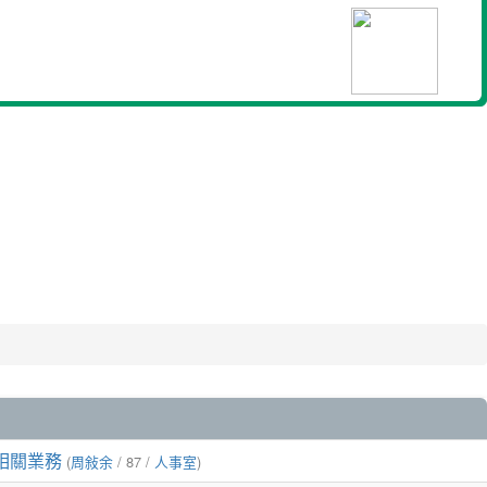
相關業務
(
周敍余
/ 87 /
人事室
)