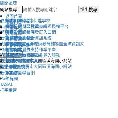
關閉區塊
網站搜尋：
送出搜尋
返回首頁
教育雲
活動相簿
111學年度健康促進學校
線上朝會連結
校園訊息
Fun學王
校內公告
永續校園與環境教育網
桃園市教育公務單一認證授權平台
評鑑專區
學習吧
活動影音
溪海愛閱粉絲團
桃園市教師發展發展入口網
教師專區
數位閱讀學習平臺
教務處
交通安全評鑑
桃園市公文整合資訊系統
網路資源
桃園市永續發展與環境教育輔導團全球資訊網
學務處
午餐評鑑
全國圖書管理系統
112課程計畫
中央氣象局
總務處
衛生保健工作
教師專業發展支持作業平臺
環保署綠色生活資訊網
輔導室
人權法治教育網
教育部教育體系單一簽入服務
歡迎參觀：桃園市大園區溪海國小網站
環境教育管理資訊系統
會計室
替代役評鑑網頁
雲端差勤系統
歡迎參觀：桃園市大園區溪海國小網站
國家環境教育獎
人事室
X學務系統
數位讀寫網
家長會
線上防疫學習網
PaGamO
幼兒園
TASAL
打字練習