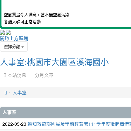
空氣質量令人滿意，基本無空氣污染
各類人群可正常活動
開啟上方區塊
選擇分類
人事室:桃園市大園區溪海國小
 本站消息
分月文章

人事室
文
人事室
章
2022-05-23
轉知教育部國民及學前教育署111學年度徵聘商