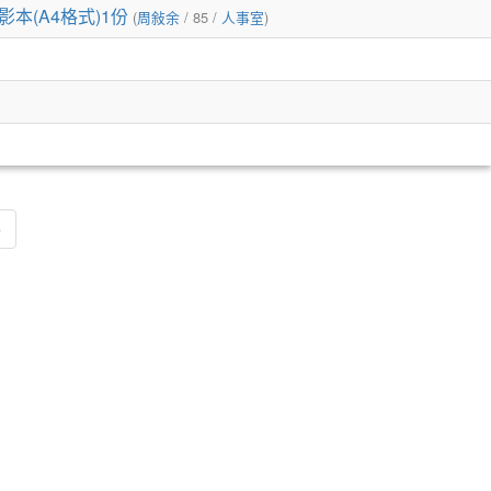
(A4格式)1份
(
周敍余
/ 85 /
人事室
)
»