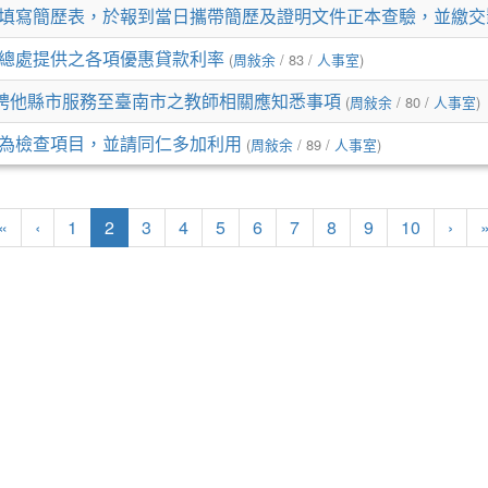
寫簡歷表，於報到當日攜帶簡歷及證明文件正本查驗，並繳交影本
總處提供之各項優惠貸款利率
(
周敍余
/ 83 /
人事室
)
介聘他縣市服務至臺南市之教師相關應知悉事項
(
周敍余
/ 80 /
人事室
)
為檢查項目，並請同仁多加利用
(
周敍余
/ 89 /
人事室
)
(current)
«
‹
1
2
3
4
5
6
7
8
9
10
›