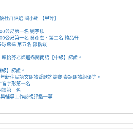
EP績優社群評選 國小組 【甲等】
100公尺第一名 劉宇鈜
子200公尺第一名 吳彥杰、第二名 韓品軒
子壘球躑遠 第五名 郭楷竣
碧老師、賴怡芬老師通過閩南語【中級】認證。
基礎級】認證。
市112年新住民語文朗讀暨歌謠競賽 泰語朗讀組優等。
語字音字形第一名
語朗讀第一名
生事務與輔導工作訪視評鑑一等