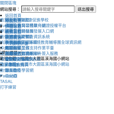
關閉區塊
網站搜尋：
送出搜尋
返回首頁
教育雲
活動相簿
111學年度健康促進學校
線上朝會連結
校園訊息
Fun學王
校內公告
永續校園與環境教育網
桃園市教育公務單一認證授權平台
評鑑專區
學習吧
活動影音
溪海愛閱粉絲團
桃園市教師發展發展入口網
教師專區
數位閱讀學習平臺
教務處
交通安全評鑑
桃園市公文整合資訊系統
網路資源
桃園市永續發展與環境教育輔導團全球資訊網
學務處
午餐評鑑
全國圖書管理系統
112課程計畫
中央氣象局
總務處
衛生保健工作
教師專業發展支持作業平臺
環保署綠色生活資訊網
輔導室
人權法治教育網
教育部教育體系單一簽入服務
歡迎參觀：桃園市大園區溪海國小網站
環境教育管理資訊系統
會計室
替代役評鑑網頁
雲端差勤系統
歡迎參觀：桃園市大園區溪海國小網站
國家環境教育獎
人事室
X學務系統
數位讀寫網
家長會
線上防疫學習網
PaGamO
幼兒園
TASAL
打字練習