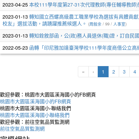
列
2023-04-25
本校111學年度第27-31次代理教師(專任輔導教師
表
2023-01-13
轉知國立西螺高級農工職業學校為選拔有具體貢獻
校友」選拔活動，請踴躍推薦候選人。
(
周敍余
/ 99 /
人事室
)
2023-01-13
轉知銓敘部函，公(政)務人員退休(職)證，訂自民國
2022-05-23
函轉「印尼雅加達臺灣學校111學年度商借公立高
(current)
«
‹
1
2
3
4
歡迎參觀：桃園市大園區溪海國小的FB網頁
桃園市大園區溪海國小的FB網頁
桃園市大園區溪海國小-聯絡我們
桃園市大園區溪海國小聯絡我們
歡迎參觀：前往空氣品質監測網
前往空氣品質監測網